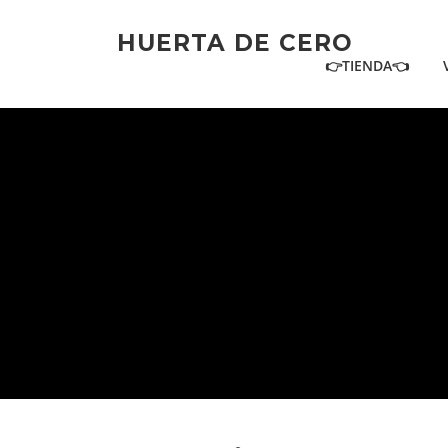
Ir
al
HUERTA DE CERO
contenido
👉TIENDA👈