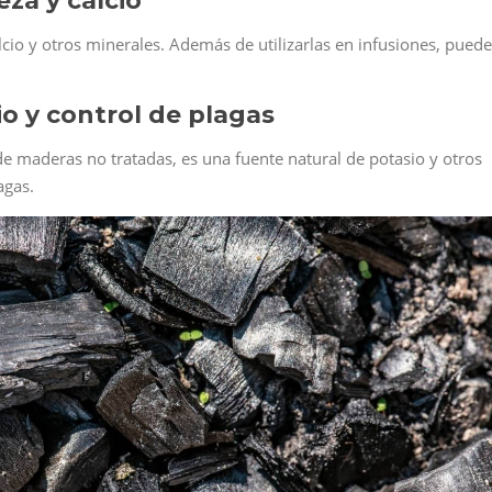
eza y calcio
cio y otros minerales. Además de utilizarlas en infusiones, pued
.
io y control de plagas
e maderas no tratadas, es una fuente natural de potasio y otros
agas.