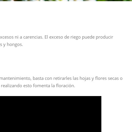
excesos ni a carencias. El exceso de riego puede producir
s y hongos.
antenimiento, basta con retirarles las hojas y flores secas o
 realizando esto fomenta la floración.