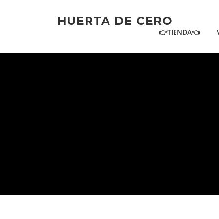
Ir
al
HUERTA DE CERO
contenido
👉TIENDA👈