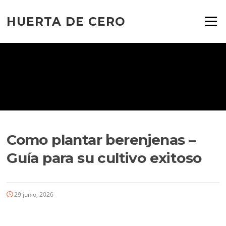
Ir
al
HUERTA DE CERO
Menú
contenido
Como plantar berenjenas –
Guía para su cultivo exitoso
29 junio, 2026