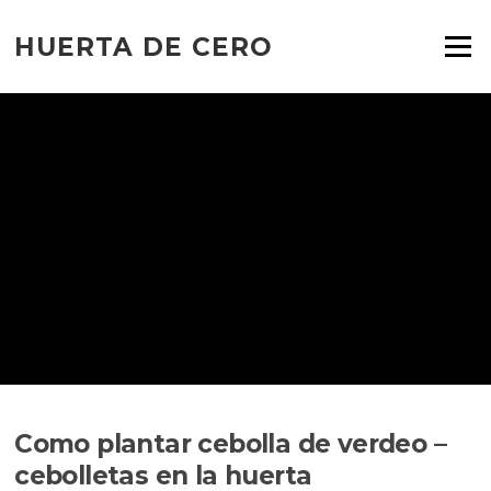
Ir
al
HUERTA DE CERO
Menú
contenido
Como plantar cebolla de verdeo –
cebolletas en la huerta