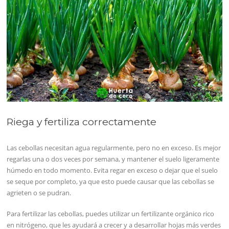
Riega y fertiliza correctamente
Las cebollas necesitan agua regularmente, pero no en exceso. Es mejor
regarlas una o dos veces por semana, y mantener el suelo ligeramente
húmedo en todo momento. Evita regar en exceso o dejar que el suelo
se seque por completo, ya que esto puede causar que las cebollas se
agrieten o se pudran.
Para fertilizar las cebollas, puedes utilizar un fertilizante orgánico rico
en nitrógeno, que les ayudará a crecer y a desarrollar hojas más verdes