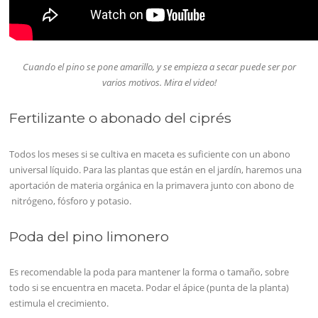
Cuando el pino se pone amarillo, y se empieza a secar puede ser por
varios motivos. Mira el video!
Fertilizante o abonado del ciprés
Todos los meses si se cultiva en maceta es suficiente con un abono
universal líquido. Para las plantas que están en el jardín, haremos una
aportación de materia orgánica en la primavera junto con abono de
nitrógeno, fósforo y potasio.
Poda del pino limonero
Es recomendable la poda para mantener la forma o tamaño, sobre
todo si se encuentra en maceta. Podar el ápice (punta de la planta)
estimula el crecimiento.