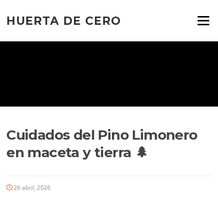
Ir
al
HUERTA DE CERO
Menú
contenido
Cuidados del Pino Limonero
en maceta y tierra 🌲
26 abril, 2026