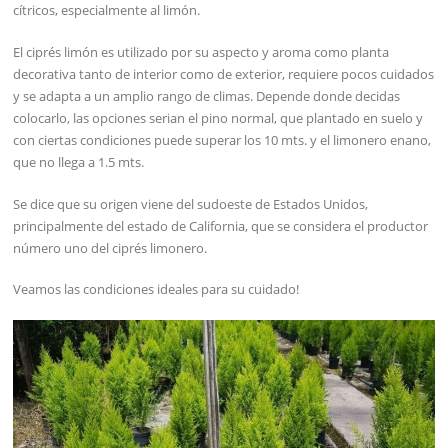
cítricos, especialmente al limón.
El ciprés limón es utilizado por su aspecto y aroma como planta
decorativa tanto de interior como de exterior, requiere pocos cuidados
y se adapta a un amplio rango de climas. Depende donde decidas
colocarlo, las opciones serian el pino normal, que plantado en suelo y
con ciertas condiciones puede superar los 10 mts. y el limonero enano,
que no llega a 1.5 mts.
Se dice que su origen viene del sudoeste de Estados Unidos,
principalmente del estado de California, que se considera el productor
número uno del ciprés limonero.
Veamos las condiciones ideales para su cuidado!