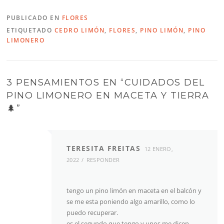
PUBLICADO EN
FLORES
ETIQUETADO
CEDRO LIMÓN
,
FLORES
,
PINO LIMÓN
,
PINO
LIMONERO
3 PENSAMIENTOS EN “
CUIDADOS DEL
PINO LIMONERO EN MACETA Y TIERRA
🌲
”
TERESITA FREITAS
12 ENERO,
2022
RESPONDER
tengo un pino limón en maceta en el balcón y
se me esta poniendo algo amarillo, como lo
puedo recuperar.
es el segundo que tengo y unos me dicen