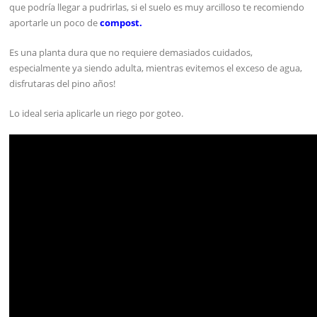
que podría llegar a pudrirlas, si el suelo es muy arcilloso te recomiendo
aportarle un poco de
compost.
Es una planta dura que no requiere demasiados cuidados,
especialmente ya siendo adulta, mientras evitemos el exceso de agua,
disfrutaras del pino años!
Lo ideal seria aplicarle un riego por goteo.