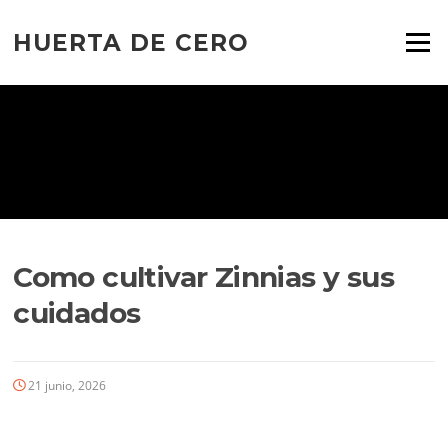
Ir
al
HUERTA DE CERO
Menú
contenido
Como cultivar Zinnias y sus
cuidados
21 junio, 2026