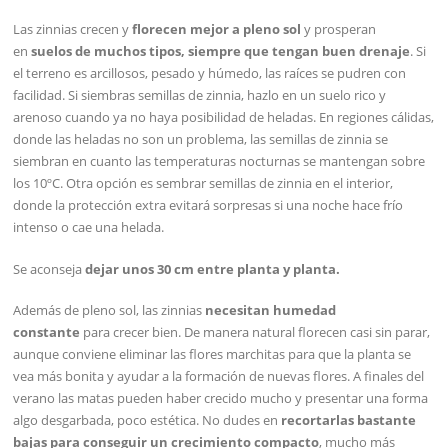
Las zinnias crecen y
florecen mejor a pleno sol
y prosperan
en
suelos de muchos tipos, siempre que tengan buen drenaje
. Si
el terreno es arcillosos, pesado y húmedo, las raíces se pudren con
facilidad. Si siembras semillas de zinnia, hazlo en un suelo rico y
arenoso cuando ya no haya posibilidad de heladas. En regiones cálidas,
donde las heladas no son un problema, las semillas de zinnia se
siembran en cuanto las temperaturas nocturnas se mantengan sobre
los 10ºC. Otra opción es sembrar semillas de zinnia en el interior,
donde la protección extra evitará sorpresas si una noche hace frío
intenso o cae una helada.
Se aconseja
dejar unos 30 cm entre planta y planta.
Además de pleno sol, las zinnias
necesitan humedad
constante
para crecer bien. De manera natural florecen casi sin parar,
aunque conviene eliminar las flores marchitas para que la planta se
vea más bonita y ayudar a la formación de nuevas flores. A finales del
verano las matas pueden haber crecido mucho y presentar una forma
algo desgarbada, poco estética. No dudes en
recortarlas bastante
bajas para conseguir un crecimiento compacto
, mucho más