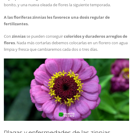
bonito, y una nueva oleada de flores la siguiente temporada.
A las floríferas zinnias les favorece una dosis regular de
fertilizantes.
Con
zinnias
se pueden conseguir
coloridos y duraderos arreglos de
flores
. Nada más cortarlas debemos colocarlas en un florero con agua
limpia y fresca que cambiaremos cada dos o tres días.
Plagas y enfermedades de las zinnias