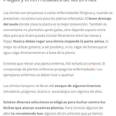
Las zinnias son propensas a varias enfermedades fúngicas y, cuando se
presentan, no existe cura para las plantas infectadas. El
buen drenaje
del suelo
donde crece la planta es la mejor prevención. También es
conveniente no plantarlas apretujadas, sino dejando espacio entre
ellas para que el aire pueda circular libremente entre las ramas y
hojas.
Nunca debes regar una zinnia mojando la parte aérea
, lo
mejor es utilizar goteros, a ser posible y, si no, regar de forma que el
agua caiga directamente en a base de la planta.
Si tienes que retirar una planta enferma, NO echarla al
compost
. El
compostaje de plantas enfermas propaga las enfermedades. Los
ejemplares enfermos se deben tirar o quemar.
Las zinnias tampoco se libran del
ataque de algunos insectos
:
minadores, pulgones, ácaros o escarabajos son algunos de ellos.
Existen diversas soluciones ecológicas para luchar contra los
bichos que atacan nuestras plantas
. Para conocer algunos de
ellos
te recomiendo leer
algunos de los artículos que ya hemos