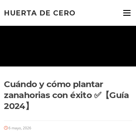
Ir
al
HUERTA DE CERO
Menú
contenido
Cuándo y cómo plantar
zanahorias con éxito ✅【Guía
2024】
6 mayo, 2026