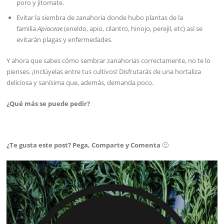
poro y jitomate.
Evitar la siembra de zanahoria donde hubo plantas de la
familia
Apiaceae
(eneldo, apio, cilantro, hinojo, perejil, etc) así se
evitarán plagas y enfermedades.
Y ahora que sabes cómo sembrar zanahorias correctamente, no te lo
pienses. ¡Inclúyelas entre tus cultivos! Disfrutarás de una hortaliza
deliciosa y sanísima que, además, demanda poco.
¿Qué más se puede pedir?
¿Te gusta este post? Pega, Comparte y Comenta
🙂