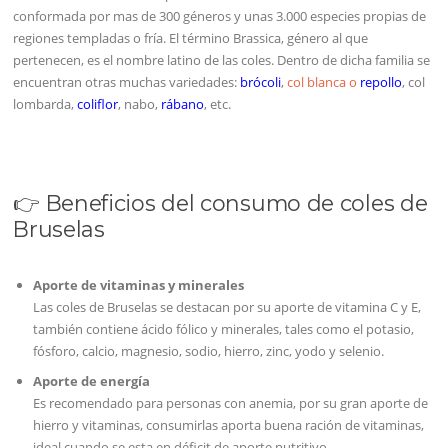
conformada por mas de 300 géneros y unas 3.000 especies propias de
regiones templadas o fría. El término Brassica, género al que
pertenecen, es el nombre latino de las coles. Dentro de dicha familia se
encuentran otras muchas variedades:
brócoli
,
col blanca o
repollo
, col
lombarda,
coliflor
, nabo,
rábano
, etc.
👉 Beneficios del consumo de coles de
Bruselas
Aporte de vitaminas y minerales
Las coles de Bruselas se destacan por su aporte de vitamina C y E,
también contiene ácido fólico y minerales, tales como el potasio,
fósforo, calcio, magnesio, sodio, hierro, zinc, yodo y selenio.
Aporte de energía
Es recomendado para personas con anemia, por su gran aporte de
hierro y vitaminas, consumirlas aporta buena ración de vitaminas,
ideal cuando se esta en déficit de aporte nutritivo.