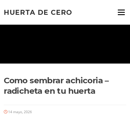
Ir
al
HUERTA DE CERO
Menú
contenido
Como sembrar achicoria –
radicheta en tu huerta
14 mayo, 2026