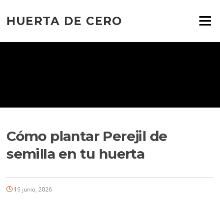
Ir
al
HUERTA DE CERO
Menú
contenido
Cómo plantar Perejil de
semilla en tu huerta
19 junio, 2026