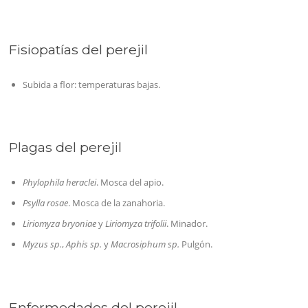
Fisiopatías del perejil
Subida a flor: temperaturas bajas.
Plagas del perejil
Phylophila heraclei
. Mosca del apio.
Psylla rosae
. Mosca de la zanahoria.
Liriomyza bryoniae
y
Liriomyza trifolii
. Minador.
Myzus sp.
,
Aphis sp.
y
Macrosiphum sp.
Pulgón.
Enfermedades del perejil