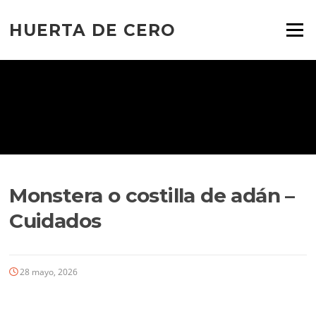
Ir
al
HUERTA DE CERO
Menú
contenido
Monstera o costilla de adán –
Cuidados
28 mayo, 2026