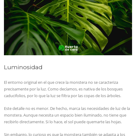
Luminosidad
El entorno original en el que crece la monstera no se caracteriza
precisamente por la luz. Como decíamos, es nativa de los bosques
caducifolios, por lo que la luz se filtra por las copas de los árboles.
Este detalle no es menor. De hecho, marca las necesidades de luz de la
monstera. Aunque necesita un espacio bien iluminado, no tiene que
recibirlo directamente. Si lo hace, el sol puede quemarte las hojas.
Sin embargo, lo curioso es que la monstera también se adapta a los