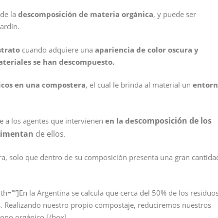
 de la
descomposición de materia orgánica
, y puede ser
ardín.
trato
cuando adquiere una
apariencia de color oscura y
ateriales se han descompuesto.
nicos en una compostera
, el cual le brinda al material un
entor
scomposición de los
 a los agentes que intervienen
en la de
alimentan
de ellos.
bra, solo que dentro de su composición presenta una gran cantida
dth=””]En la Argentina se calcula que cerca del 50% de los residuo
s. Realizando nuestro propio compostaje, reduciremos nuestros
bono orgánico.[/box]