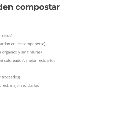
eden compostar
rnicos)
 tardan en descomponerse)
 orgánico y sin tinturas)
ni coloreados); mejor reciclarlos
y troceados)
ores); mejor reciclarlos