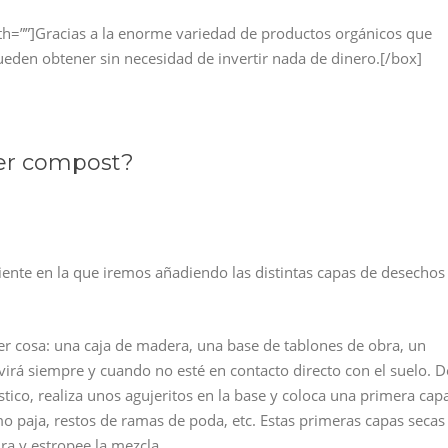
idth=””]Gracias a la enorme variedad de productos orgánicos que
ueden obtener sin necesidad de invertir nada de dinero.[/box]
cer compost?
piente en la que iremos añadiendo las distintas capas de desechos
ier cosa: una caja de madera, una base de tablones de obra, un
ervirá siempre y cuando no esté en contacto directo con el suelo. D
lástico, realiza unos agujeritos en la base y coloca una primera cap
o paja, restos de ramas de poda, etc. Estas primeras capas secas
ra y estropee la mezcla.