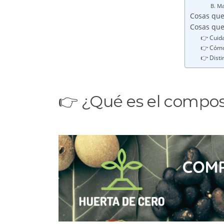
B. Ma
Cosas que
Cosas qu
👉 Cuid
👉 Cómo 
👉 Disti
👉 ¿Qué es el compo