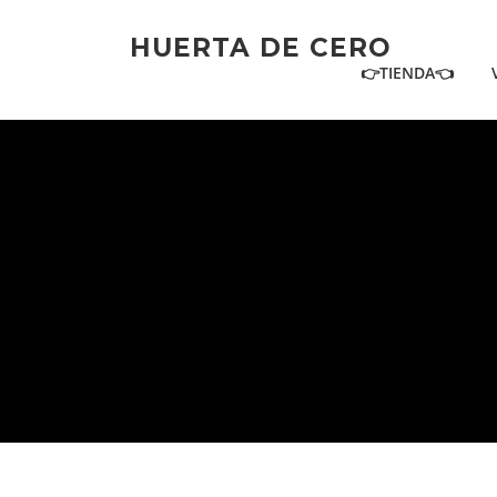
Ir
al
HUERTA DE CERO
contenido
👉TIENDA👈