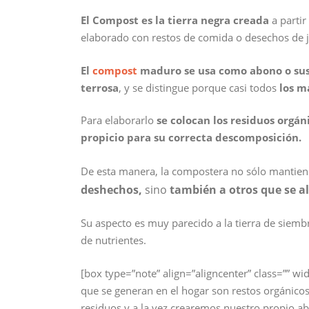
El Compost es la tierra negra creada
a partir
elaborado con restos de comida o desechos de j
El
compost
maduro se usa como abono o sus
terrosa
, y se distingue porque casi todos
los m
Para elaborarlo
se colocan los residuos orgá
propicio para su correcta descomposición.
De esta manera, la compostera no sólo mantiene
deshechos,
sino
también a otros que se 
Su aspecto es muy parecido a la tierra de siem
de nutrientes.
[box type=”note” align=”aligncenter” class=”” wi
que se generan en el hogar son restos orgánico
residuos y a la vez crearemos nuestro propio a