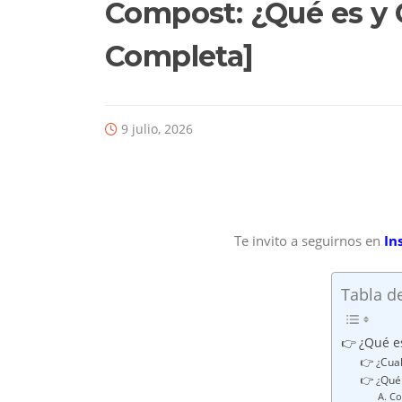
Compost: ¿Qué es y 
Completa]
9 julio, 2026
Te invito a seguirnos en
In
Tabla d
👉 ¿Qué e
👉 ¿Cual
👉 ¿Qué
A. C