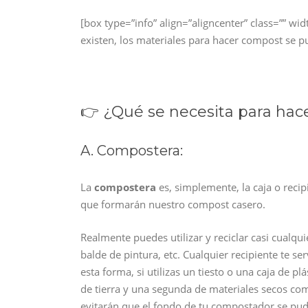
[box type=”info” align=”aligncenter” class=”” w
existen, los materiales para hacer compost se p
👉 ¿Qué se necesita para ha
A. Compostera:
La
compostera
es, simplemente, la caja o reci
que formarán nuestro compost casero.
Realmente puedes utilizar y reciclar casi cualqu
balde de pintura, etc. Cualquier recipiente te s
esta forma, si utilizas un tiesto o una caja de p
de tierra y una segunda de materiales secos com
evitarán que el fondo de tu compostador se pud