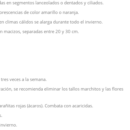
das en segmentos lanceolados o dentados y ciliados.
lorescencias de color amarillo o naranja.
en climas cálidos se alarga durante todo el invierno.
en macizos, separadas entre 20 y 30 cm.
tres veces a la semana.
ación, se recomienda eliminar los tallos marchitos y las flores
arañitas rojas (ácaros). Combata con acaricidas.
s.
invierno.