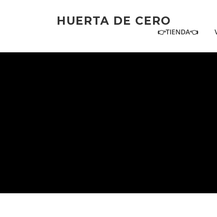
Ir
al
HUERTA DE CERO
contenido
👉TIENDA👈