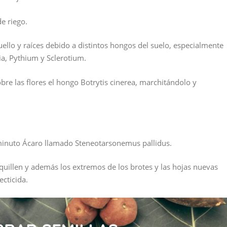
e riego.
lo y raíces debido a distintos hongos del suelo, especialmente
ia, Pythium y Sclerotium.
re las flores el hongo Botrytis cinerea, marchitándolo y
minuto Ácaro llamado Steneotarsonemus pallidus.
illen y además los extremos de los brotes y las hojas nuevas
cticida.