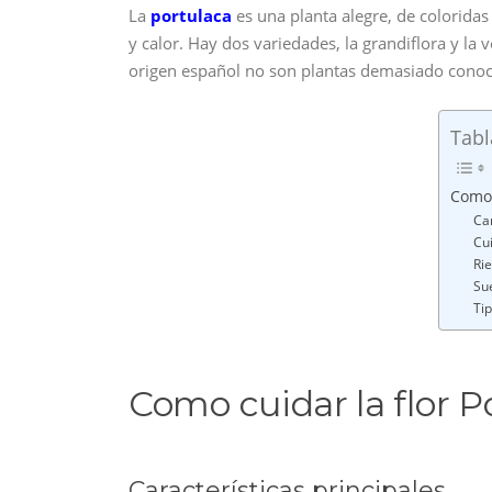
La
portulaca
es una planta alegre, de colorida
y calor. Hay dos variedades, la grandiflora y la
origen español no son plantas demasiado conoc
Tabl
Como 
Car
Cui
Ri
Su
Ti
Como cuidar la flor P
Características principales