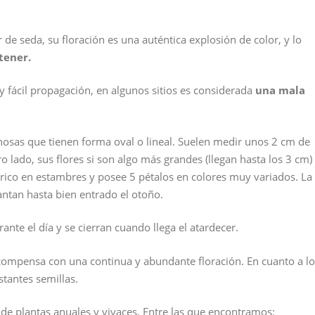
 de seda, su floración es una auténtica explosión de color, y lo
tener.
y fácil propagación, en algunos sitios es considerada
una mala
nosas que tienen forma oval o lineal. Suelen medir unos 2 cm de
o lado, sus flores si son algo más grandes (llegan hasta los 3 cm)
 rico en estambres y posee 5 pétalos en colores muy variados. La
antan hasta bien entrado el otoño.
ante el día y se cierran cuando llega el atardecer.
e compensa con una continua y abundante floración. En cuanto a l
tantes semillas.
de plantas anuales y vivaces. Entre las que encontramos: