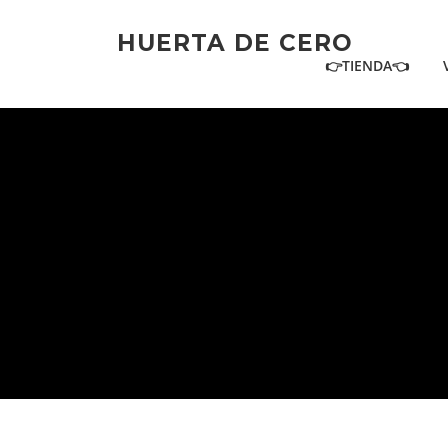
Ir
al
HUERTA DE CERO
contenido
👉TIENDA👈