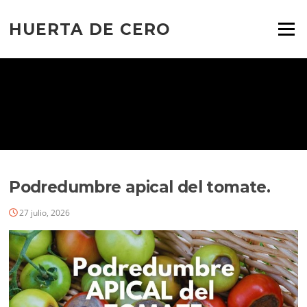
Ir
al
HUERTA DE CERO
Menú
contenido
Podredumbre apical del tomate.
27 julio, 2026