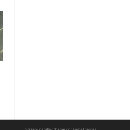
Screenr parallax theme
por FameThemes