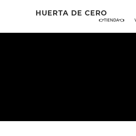
Ir
al
HUERTA DE CERO
contenido
👉TIENDA👈