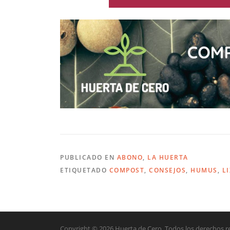
PUBLICADO EN
ABONO
,
LA HUERTA
ETIQUETADO
COMPOST
,
CONSEJOS
,
HUMUS
,
L
Copyright © 2026 Huerta de Cero. Todos los derechos r