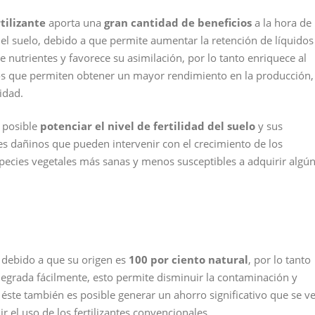
rtilizante
aporta una
gran cantidad de beneficios
a la hora de
del suelo, debido a que permite aumentar la retención de líquidos
 nutrientes y favorece su asimilación, por lo tanto enriquece al
s que permiten obtener un mayor rendimiento en la producción,
idad.
s posible
potenciar el nivel de fertilidad del suelo
y sus
es dañinos que pueden intervenir con el crecimiento de los
especies vegetales más sanas y menos susceptibles a adquirir algú
debido a que su origen es
100 por ciento natural
, por lo tanto
 degrada fácilmente, esto permite disminuir la contaminación y
 éste también es posible generar un ahorro significativo que se v
r el uso de los fertilizantes convencionales.