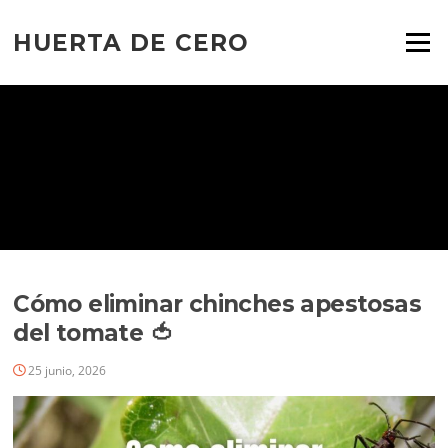
Ir
al
HUERTA DE CERO
Menú
contenido
Cómo eliminar chinches apestosas
del tomate 🍅
25 junio, 2026