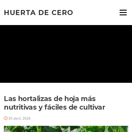
Ir
al
HUERTA DE CERO
Menú
contenido
Las hortalizas de hoja más
nutritivas y fáciles de cultivar
30 abril, 2026