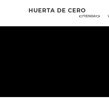
Ir
al
HUERTA DE CERO
contenido
👉TIENDA👈