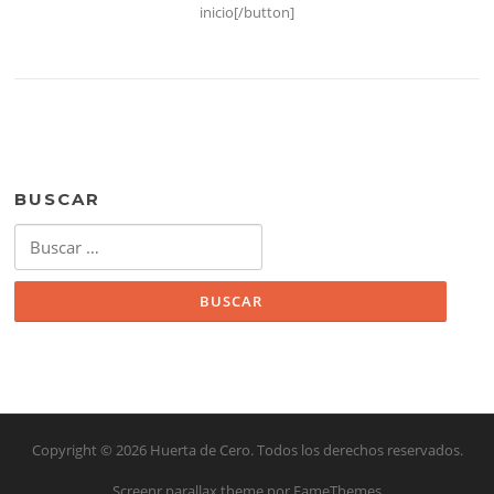
inicio[/button]
BUSCAR
Buscar:
Copyright © 2026 Huerta de Cero. Todos los derechos reservados.
Screenr parallax theme
por FameThemes