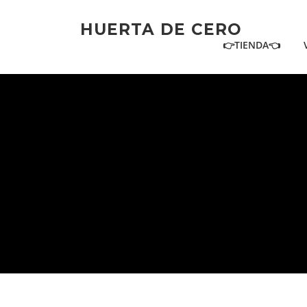
Ir
al
HUERTA DE CERO
contenido
👉TIENDA👈