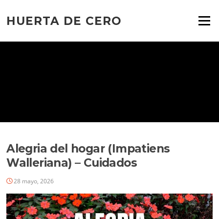
Ir
al
HUERTA DE CERO
Menú
contenido
Alegria del hogar (Impatiens
Walleriana) – Cuidados
28 mayo, 2026