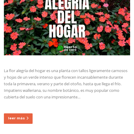
La flor alegría del hogar es una planta con tallos ligeramente carnosos
y hojas de un verde intenso que florecen incansablemente durante
toda la primavera, verano y parte del otoño, hasta que llega el frío.
Impatiens walleriana, su nombre botánico, es muy popular como
cubierta del suelo con una impresionante…
leer más