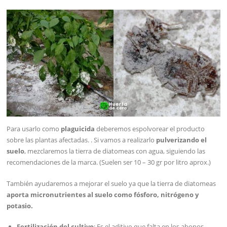
Para usarlo como
plaguicida
deberemos espolvorear el producto
sobre las plantas afectadas. . Si vamos a realizarlo
pulverizando el
suelo
, mezclaremos la tierra de diatomeas con agua, siguiendo las
recomendaciones de la marca. (Suelen ser 10 – 30 gr por litro aprox.)
También ayudaremos a mejorar el suelo ya que la tierra de diatomeas
aporta micronutrientes al suelo como fósforo, nitrógeno y
potasio.
Fertilización del cultivo
: Es el aditivo que falta en los abonos