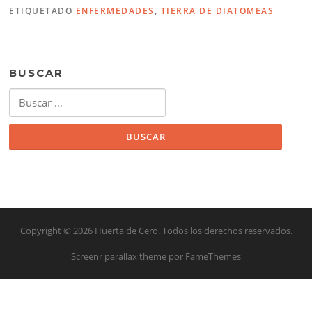
ETIQUETADO
ENFERMEDADES
,
TIERRA DE DIATOMEAS
BUSCAR
Buscar:
Copyright © 2026 Huerta de Cero. Todos los derechos reservados.
Screenr parallax theme
por FameThemes