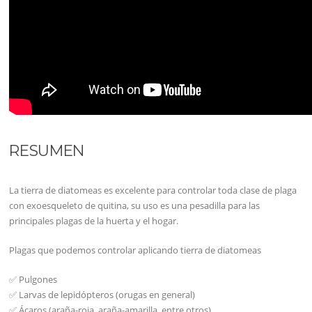
RESUMEN
La tierra de diatomeas es excelente para controlar toda clase de plaga
con exoesqueleto de quitina, su uso es una pesadilla para las
principales plagas de la huerta y el hogar.
Plagas que podemos controlar aplicando tierra de diatomeas
✅ Pulgones
✅ Larvas de lepidópteros (orugas en general)
✅ Ácaros (araña-roja, araña-amarilla, entre otros)