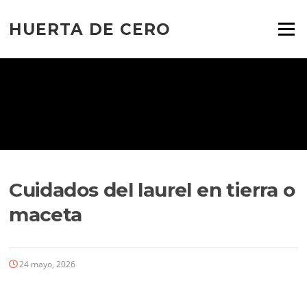
Ir
al
HUERTA DE CERO
Menú
contenido
Cuidados del laurel en tierra o
maceta
24 mayo, 2026