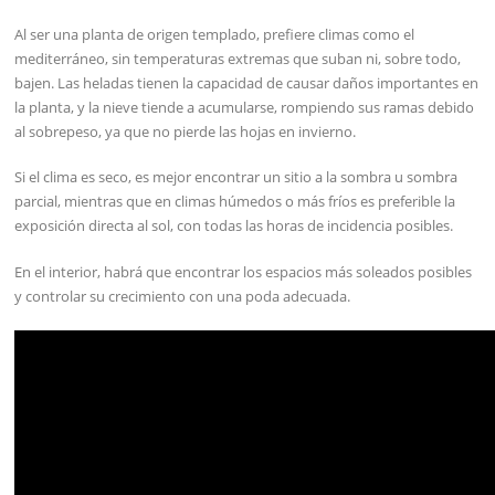
Al ser una planta de origen templado, prefiere climas como el
mediterráneo, sin temperaturas extremas que suban ni, sobre todo,
bajen. Las heladas tienen la capacidad de causar daños importantes en
la planta, y la nieve tiende a acumularse, rompiendo sus ramas debido
al sobrepeso, ya que no pierde las hojas en invierno.
Si el clima es seco, es mejor encontrar un sitio a la sombra u sombra
parcial, mientras que en climas húmedos o más fríos es preferible la
exposición directa al sol, con todas las horas de incidencia posibles.
En el interior, habrá que encontrar los espacios más soleados posibles
y controlar su crecimiento con una poda adecuada.