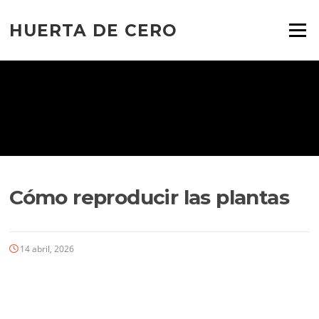
Ir
al
HUERTA DE CERO
Menú
contenido
Cómo reproducir las plantas
14 abril, 2026