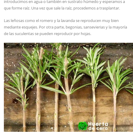
introducimos en agua o también en sustrato húmedo y esperamos a
que forme raíz. Una vez que sale la raíz, procedemos a trasplantar.
Las leñosas como el romero y la lavanda se reproducen muy bien
mediante esquejes. Por otra parte, begonias, sansevierias y la mayoría
de las suculentas se pueden reproducir por hojas.