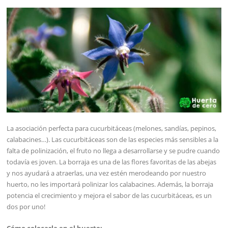
La asociación perfecta para cucurbitáceas (melones, sandías, pepinos,
calabacines…). Las cucurbitáceas son de las especies más sensibles a la
falta de polinización, el fruto no llega a desarrollarse y se pudre cuando
todavía es joven. La borraja es una de las flores favoritas de las abejas
y nos ayudará a atraerlas, una vez estén merodeando por nuestro
huerto, no les importará polinizar los calabacines. Además, la borraja
potencia el crecimiento y mejora el sabor de las cucurbitáceas, es un
dos por uno!
Cómo colocarla en el huerto: